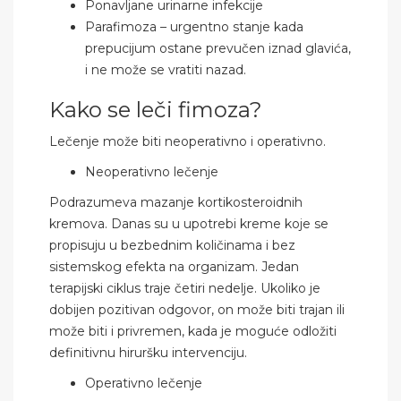
Ponavljane urinarne infekcije
Parafimoza – urgentno stanje kada
prepucijum ostane prevučen iznad glavića,
i ne može se vratiti nazad.
Kako se leči fimoza?
Lečenje može biti neoperativno i operativno.
Neoperativno lečenje
Podrazumeva mazanje kortikosteroidnih
kremova. Danas su u upotrebi kreme koje se
propisuju u bezbednim količinama i bez
sistemskog efekta na organizam. Jedan
terapijski ciklus traje četiri nedelje. Ukoliko je
dobijen pozitivan odgovor, on može biti trajan ili
može biti i privremen, kada je moguće odložiti
definitivnu hiruršku intervenciju.
Operativno lečenje