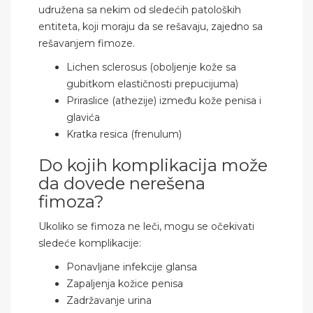
udružena sa nekim od sledećih patoloških
entiteta, koji moraju da se rešavaju, zajedno sa
rešavanjem fimoze.
Lichen sclerosus (oboljenje kože sa
gubitkom elastičnosti prepucijuma)
Priraslice (athezije) između kože penisa i
glavića
Kratka resica (frenulum)
Do kojih komplikacija može
da dovede nerešena
fimoza?
Ukoliko se fimoza ne leči, mogu se očekivati
sledeće komplikacije:
Ponavljane infekcije glansa
Zapaljenja kožice penisa
Zadržavanje urina