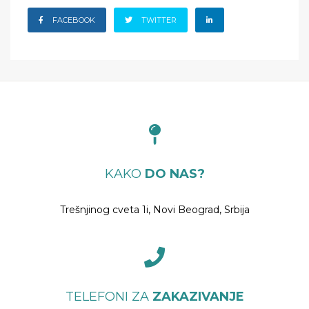
FACEBOOK
TWITTER
KAKO
DO NAS?
Trešnjinog cveta 1i, Novi Beograd, Srbija
TELEFONI ZA
ZAKAZIVANJE