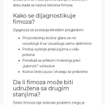
dobu kada se naziva stečena fimoza.
Kako se dijagnostikuje
fimoza?
Dijagnoza se postavlja kliničkim pregledom.
Pri povlačenju kožice glans se ne
vizuelizuje ili se vizuelizuje samo delimično
Postoji suženje prepucijuma u vidu
prstena
Ponekad se prilikom mokrenja pravi
,,balončić” od kožice
Kožica često puca i stvaraju se prskotine
Da li fimoza može biti
udružena sa drugim
stanjima?
Često fimoza nije izolovan problem, nego je