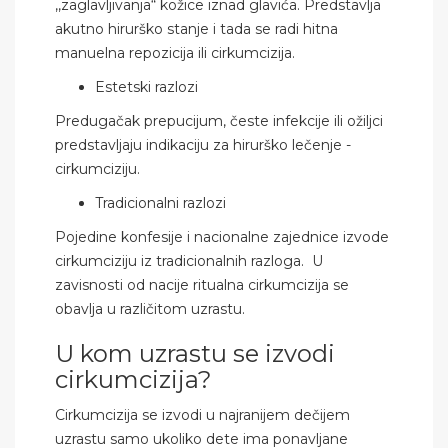
,,zaglavljivanja“ kožice iznad glavića. Predstavlja
akutno hirurško stanje i tada se radi hitna
manuelna repozicija ili cirkumcizija.
Estetski razlozi
Predugačak prepucijum, česte infekcije ili ožiljci
predstavljaju indikaciju za hirurško lečenje -
cirkumciziju.
Tradicionalni razlozi
Pojedine konfesije i nacionalne zajednice izvode
cirkumciziju iz tradicionalnih razloga. U
zavisnosti od nacije ritualna cirkumcizija se
obavlja u različitom uzrastu.
U kom uzrastu se izvodi
cirkumcizija?
Cirkumcizija se izvodi u najranijem dečijem
uzrastu samo ukoliko dete ima ponavljane