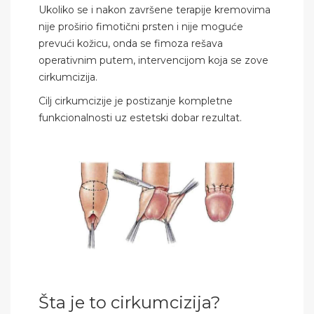
Ukoliko se i nakon završene terapije kremovima
nije proširio fimotični prsten i nije moguće
prevući kožicu, onda se fimoza rešava
operativnim putem, intervencijom koja se zove
cirkumcizija.
Cilj cirkumcizije je postizanje kompletne
funkcionalnosti uz estetski dobar rezultat.
Šta je to cirkumcizija?