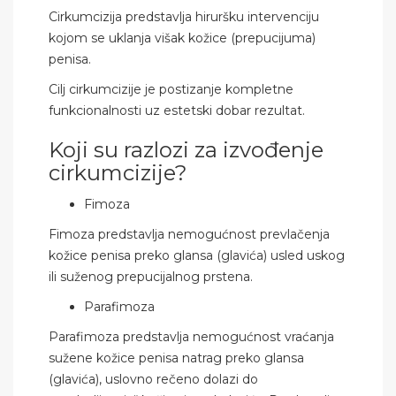
Cirkumcizija predstavlja hiruršku intervenciju
kojom se uklanja višak kožice (prepucijuma)
penisa.
Cilj cirkumcizije je postizanje kompletne
funkcionalnosti uz estetski dobar rezultat.
Koji su razlozi za izvođenje
cirkumcizije?
Fimoza
Fimoza predstavlja nemogućnost prevlačenja
kožice penisa preko glansa (glavića) usled uskog
ili suženog prepucijalnog prstena.
Parafimoza
Parafimoza predstavlja nemogućnost vraćanja
sužene kožice penisa natrag preko glansa
(glavića), uslovno rečeno dolazi do