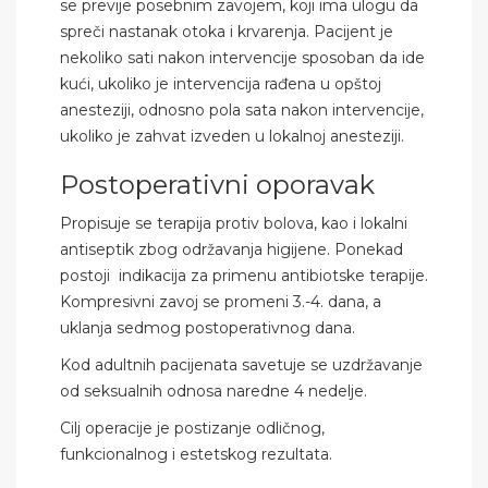
se previje posebnim zavojem, koji ima ulogu da
spreči nastanak otoka i krvarenja. Pacijent je
nekoliko sati nakon intervencije sposoban da ide
kući, ukoliko je intervencija rađena u opštoj
anesteziji, odnosno pola sata nakon intervencije,
ukoliko je zahvat izveden u lokalnoj anesteziji.
Postoperativni oporavak
Propisuje se terapija protiv bolova, kao i lokalni
antiseptik zbog održavanja higijene. Ponekad
postoji indikacija za primenu antibiotske terapije.
Kompresivni zavoj se promeni 3.-4. dana, a
uklanja sedmog postoperativnog dana.
Kod adultnih pacijenata savetuje se uzdržavanje
od seksualnih odnosa naredne 4 nedelje.
Cilj operacije je postizanje odličnog,
funkcionalnog i estetskog rezultata.