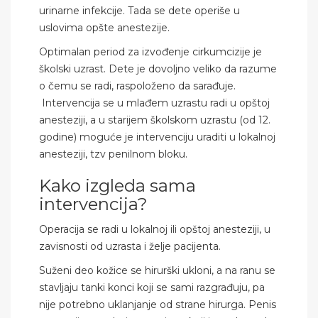
urinarne infekcije. Tada se dete operiše u
uslovima opšte anestezije.
Optimalan period za izvođenje cirkumcizije je
školski uzrast. Dete je dovoljno veliko da razume
o čemu se radi, raspoloženo da sarađuje.
Intervencija se u mlađem uzrastu radi u opštoj
anesteziji, a u starijem školskom uzrastu (od 12.
godine) moguće je intervenciju uraditi u lokalnoj
anesteziji, tzv penilnom bloku.
Kako izgleda sama
intervencija?
Operacija se radi u lokalnoj ili opštoj anesteziji, u
zavisnosti od uzrasta i želje pacijenta.
Suženi deo kožice se hirurški ukloni, a na ranu se
stavljaju tanki konci koji se sami razgrađuju, pa
nije potrebno uklanjanje od strane hirurga. Penis