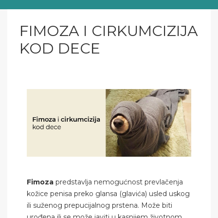
FIMOZA I CIRKUMCIZIJA
KOD DECE
Fimoza
predstavlja nemogućnost prevlačenja
kožice penisa preko glansa (glavića) usled uskog
ili suženog prepucijalnog prstena. Može biti
urođena ili se može javiti u kasnijem životnom